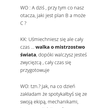
WO : A dziś , przy tym co nasz
otacza, jaki jest plan B a może
C ?
KK: Uśmiechniesz się ale cały
czas …
walka o mistrzostwo
świata
, dopóki walczysz jesteś
zwycięzcą , cały czas się
przygotowuje
WO: tzn.? Jak, na co dzień
zakładam że spotykałbyś się ze
swoją ekipą, mechanikami,