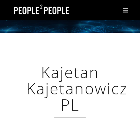
HOME
WHY THIS PAGE?
INSPIRATIONS
Kajetan
IDEAS
Kajetanowicz
AFTER HOURS
ABOUT ME
PL
CONTACT